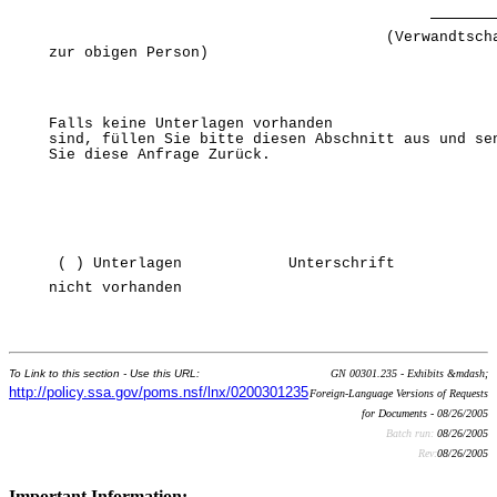
                                      (Verwandtscha
zur obigen Person) 
Falls keine Unterlagen vorhanden

sind, füllen Sie bitte diesen Abschnitt aus und sen
Sie diese Anfrage Zurück. 
 ( ) Unterlagen            Unterschrift           
nicht vorhanden 
To Link to this section - Use this URL:
GN 00301.235 - Exhibits &mdash;
http://policy.ssa.gov/poms.nsf/lnx/0200301235
Foreign-Language Versions of Requests
for Documents - 08/26/2005
Batch run:
08/26/2005
Rev:
08/26/2005
Important Information: