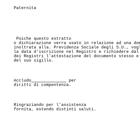
Paternita                                         
 Poiche questo estratto

o dichiarazione verra usato in relazione ad una dom
inoltrata alla. Previdenza Sociale degli S.U., vogl
la data d'iscrizione nel Registro e richiedere dal 
dei Registri l'attestazione del documento stesso e 
del suo sigillo. 
Accludo
 per

diritti di compentenza. 
Ringraziando per l'assistenza

fornita, estendo distinti saluti. 