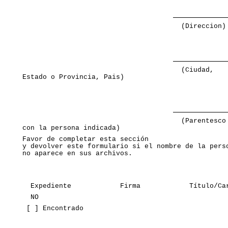
                                       (Direccion)
                                       (Ciudad,

Estado o Provincia, Pais) 
                                       (Parentesco

con la persona indicada) 
Favor de completar esta sección

y devolver este formulario si el nombre de la perso
no aparece en sus archivos. 
  Expediente            Firma            Título/Ca
  NO 
 [ ] Encontrado 