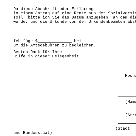
Da diese Abschrift oder Erklärung

in einem Antrag auf eine Rente aus der Sozialversic
soll, bitte ich Sie das Datum anzugeben, an dem die
wurde, und die Urkunde von dem Urkundenbeamten abs
Ich füge $
 bei

um die Amtsgebühren zu begleichen. 
Besten Dank für Ihre

Hilfe in dieser Gelegenheit. 
                                              Hoch
                                              (Nam
                                              (Str
                                          (Stadt

und Bundesstaat) 