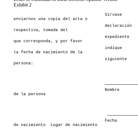
Exhibit 2
                                     Sírvase

enviarnos una copia del acta o 
                                     declaración

respectiva, tomada del 
                                     expediente

que corresponda, y por favor 
                                     indique

la fecha de nacimiento de la 
                                     siguiente

persona: 
                                     Nombre

de la persona 
                                     Fecha

de nacimiento  Lugar de nacimiento 