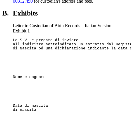
00312.450
for custodian's address and fees.
B.
Exhibits
Letter to Custodian of Birth Records—Italian Version—
Exhibit 1
La S.V. e pregata di inviare

all'indirizzo sottoindicato un estratto dal Registr
di Nascita od una dichiarazione indicante la data 
Nome e cognome 
Data di nascita                                    
di nascita 