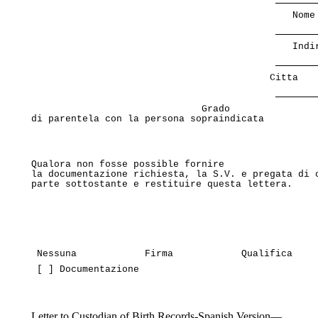
                                              Nome
                                              Indi
                                          Citta   
                              Grado

di parentela con la persona sopraindicata 
Qualora non fosse possible fornire

la documentazione richiesta, la S.V. e pregata di c
parte sottostante e restituire questa lettera. 
 Nessuna            Firma            Qualifica    
 [ ] Documentazione 
Letter to Custodian of Birth Records-Spanish Version—