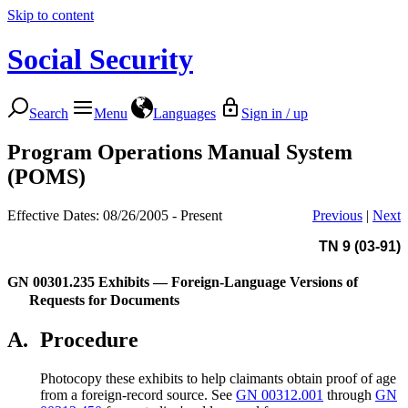
Skip to content
Social Security
Search
Menu
Languages
Sign in / up
Program Operations Manual System
(POMS)
Effective Dates: 08/26/2005 - Present
Previous
|
Next
TN 9 (03-91)
GN 00301.235
Exhibits — Foreign-Language Versions of
Requests for Documents
A.
Procedure
Photocopy these exhibits to help claimants obtain proof of age
from a foreign-record source. See
GN 00312.001
through
GN