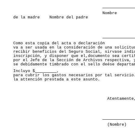
                                     Nombre

de la madre    Nombre del padre 
Como esta copia del acta o declaración

va a ser usada en la consideración de una solicitud
recibir beneficios del Seguro Social, sirvase indic
inscripción, y disponer que el,documento sea certif
por el Jefe de la Sección de Archivos respectiva, y
se debidamente timbrado con el sello deése departa
Incluyo $
,

para cubrir los gastos necesarios por tal servicio.
la attención prestada a este asunto. 
                                       Atentamente
                                       (Nombre) 