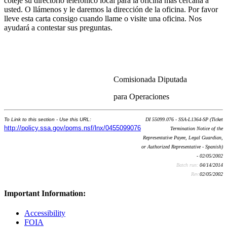
coteje su directorio telefónico local para la oficina más cercana a
usted. O llámenos y le daremos la dirección de la oficina. Por favor
lleve esta carta consigo cuando llame o visite una oficina. Nos
ayudará a contestar sus preguntas.
Comisionada Diputada
para Operaciones
To Link to this section - Use this URL:
DI 55099.076 - SSA-L1364-SP (Ticket
http://policy.ssa.gov/poms.nsf/lnx/0455099076
Termination Notice of the
Representative Payee, Legal Guardian,
or Authorized Representative - Spanish)
- 02/05/2002
Batch run:
04/14/2014
Rev:
02/05/2002
Important Information:
Accessibility
FOIA